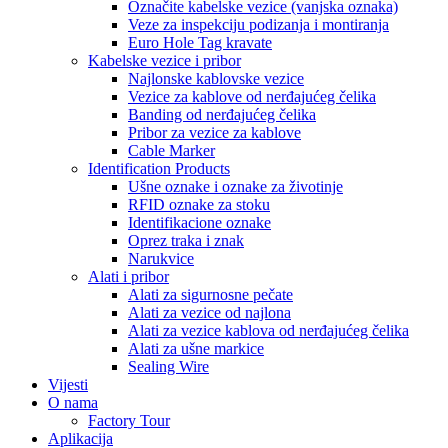
Označite kabelske vezice (vanjska oznaka)
Veze za inspekciju podizanja i montiranja
Euro Hole Tag kravate
Kabelske vezice i pribor
Najlonske kablovske vezice
Vezice za kablove od nerđajućeg čelika
Banding od nerđajućeg čelika
Pribor za vezice za kablove
Cable Marker
Identification Products
Ušne oznake i oznake za životinje
RFID oznake za stoku
Identifikacione oznake
Oprez traka i znak
Narukvice
Alati i pribor
Alati za sigurnosne pečate
Alati za vezice od najlona
Alati za vezice kablova od nerđajućeg čelika
Alati za ušne markice
Sealing Wire
Vijesti
O nama
Factory Tour
Aplikacija