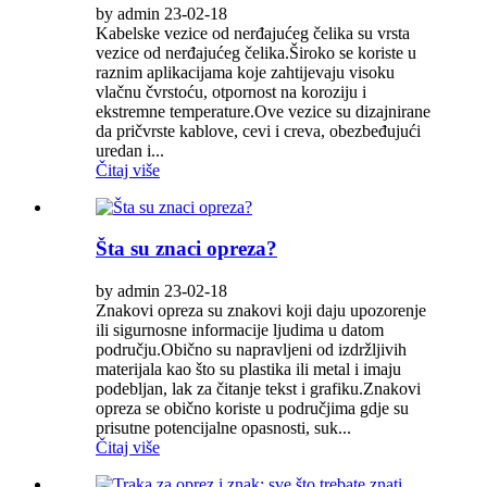
by admin 23-02-18
Kabelske vezice od nerđajućeg čelika su vrsta
vezice od nerđajućeg čelika.Široko se koriste u
raznim aplikacijama koje zahtijevaju visoku
vlačnu čvrstoću, otpornost na koroziju i
ekstremne temperature.Ove vezice su dizajnirane
da pričvrste kablove, cevi i creva, obezbeđujući
uredan i...
Čitaj više
Šta su znaci opreza?
by admin 23-02-18
Znakovi opreza su znakovi koji daju upozorenje
ili sigurnosne informacije ljudima u datom
području.Obično su napravljeni od izdržljivih
materijala kao što su plastika ili metal i imaju
podebljan, lak za čitanje tekst i grafiku.Znakovi
opreza se obično koriste u područjima gdje su
prisutne potencijalne opasnosti, suk...
Čitaj više