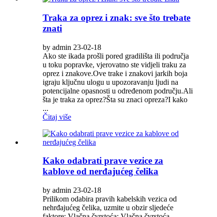
Traka za oprez i znak: sve što trebate
znati
by admin 23-02-18
Ako ste ikada prošli pored gradilišta ili područja
u toku popravke, vjerovatno ste vidjeli traku za
oprez i znakove.Ove trake i znakovi jarkih boja
igraju ključnu ulogu u upozoravanju ljudi na
potencijalne opasnosti u određenom području.Ali
šta je traka za oprez?Šta su znaci opreza?I kako
...
Čitaj više
Kako odabrati prave vezice za
kablove od nerđajućeg čelika
by admin 23-02-18
Prilikom odabira pravih kabelskih vezica od
nehrđajućeg čelika, uzmite u obzir sljedeće
faktore: Vlačna čvrstoća: Vlačna čvrstoća