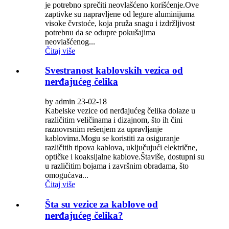
je potrebno sprečiti neovlašćeno korišćenje.Ove
zaptivke su napravljene od legure aluminijuma
visoke čvrstoće, koja pruža snagu i izdržljivost
potrebnu da se odupre pokušajima
neovlašćenog...
Čitaj više
Svestranost kablovskih vezica od
nerđajućeg čelika
by admin 23-02-18
Kabelske vezice od nerđajućeg čelika dolaze u
različitim veličinama i dizajnom, što ih čini
raznovrsnim rešenjem za upravljanje
kablovima.Mogu se koristiti za osiguranje
različitih tipova kablova, uključujući električne,
optičke i koaksijalne kablove.Štaviše, dostupni su
u različitim bojama i završnim obradama, što
omogućava...
Čitaj više
Šta su vezice za kablove od
nerđajućeg čelika?