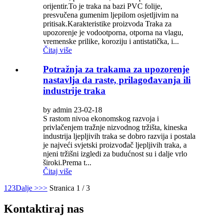
orijentir.To je traka na bazi PVC folije,
presvučena gumenim ljepilom osjetljivim na
pritisak.Karakteristike proizvoda Traka za
upozorenje je vodootporna, otporna na vlagu,
vremenske prilike, koroziju i antistatička, i...
Čitaj više
Potražnja za trakama za upozorenje
nastavlja da raste, prilagođavanja ili
industrije traka
by admin 23-02-18
S rastom nivoa ekonomskog razvoja i
privlačenjem tražnje nizvodnog tržišta, kineska
industrija ljepljivih traka se dobro razvija i postala
je najveći svjetski proizvođač ljepljivih traka, a
njeni tržišni izgledi za budućnost su i dalje vrlo
široki.Prema t...
Čitaj više
1
2
3
Dalje >
>>
Stranica 1 / 3
Kontaktiraj nas