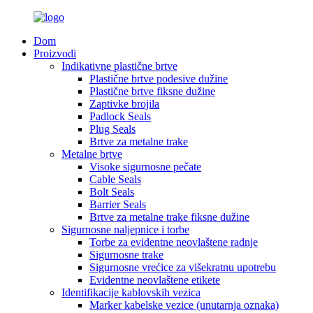
Dom
Proizvodi
Indikativne plastične brtve
Plastične brtve podesive dužine
Plastične brtve fiksne dužine
Zaptivke brojila
Padlock Seals
Plug Seals
Brtve za metalne trake
Metalne brtve
Visoke sigurnosne pečate
Cable Seals
Bolt Seals
Barrier Seals
Brtve za metalne trake fiksne dužine
Sigurnosne naljepnice i torbe
Torbe za evidentne neovlaštene radnje
Sigurnosne trake
Sigurnosne vrećice za višekratnu upotrebu
Evidentne neovlaštene etikete
Identifikacije kablovskih vezica
Marker kabelske vezice (unutarnja oznaka)