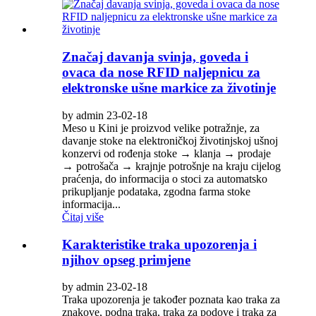
Značaj davanja svinja, goveda i
ovaca da nose RFID naljepnicu za
elektronske ušne markice za životinje
by admin 23-02-18
Meso u Kini je proizvod velike potražnje, za
davanje stoke na elektroničkoj životinjskoj ušnoj
konzervi od rođenja stoke → klanja → prodaje
→ potrošača → krajnje potrošnje na kraju cijelog
praćenja, do informacija o stoci za automatsko
prikupljanje podataka, zgodna farma stoke
informacija...
Čitaj više
Karakteristike traka upozorenja i
njihov opseg primjene
by admin 23-02-18
Traka upozorenja je također poznata kao traka za
znakove, podna traka, traka za podove i traka za