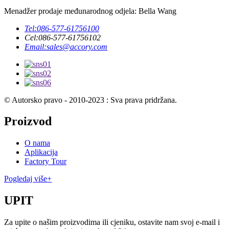
Menadžer prodaje međunarodnog odjela: Bella Wang
Tel:
086-577-61756100
Cel:
086-577-61756102
Email:
sales@accory.com
© Autorsko pravo - 2010-2023 : Sva prava pridržana.
Proizvod
O nama
Aplikacija
Factory Tour
Pogledaj više+
UPIT
Za upite o našim proizvodima ili cjeniku, ostavite nam svoj e-mail i