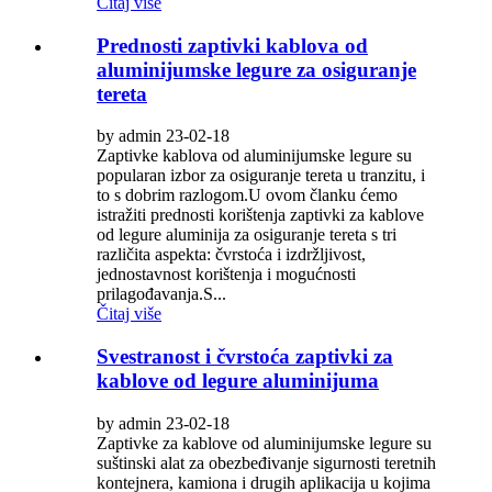
Čitaj više
Prednosti zaptivki kablova od
aluminijumske legure za osiguranje
tereta
by admin 23-02-18
Zaptivke kablova od aluminijumske legure su
popularan izbor za osiguranje tereta u tranzitu, i
to s dobrim razlogom.U ovom članku ćemo
istražiti prednosti korištenja zaptivki za kablove
od legure aluminija za osiguranje tereta s tri
različita aspekta: čvrstoća i izdržljivost,
jednostavnost korištenja i mogućnosti
prilagođavanja.S...
Čitaj više
Svestranost i čvrstoća zaptivki za
kablove od legure aluminijuma
by admin 23-02-18
Zaptivke za kablove od aluminijumske legure su
suštinski alat za obezbeđivanje sigurnosti teretnih
kontejnera, kamiona i drugih aplikacija u kojima