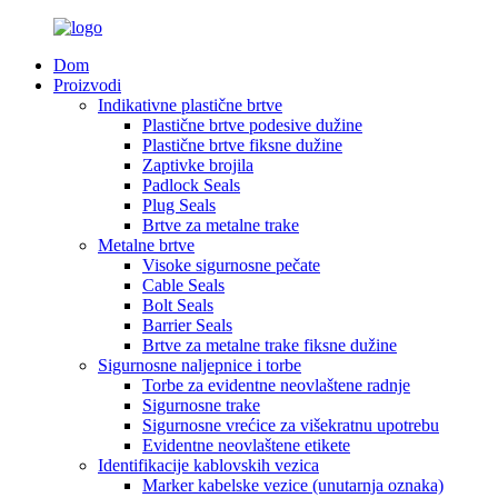
Dom
Proizvodi
Indikativne plastične brtve
Plastične brtve podesive dužine
Plastične brtve fiksne dužine
Zaptivke brojila
Padlock Seals
Plug Seals
Brtve za metalne trake
Metalne brtve
Visoke sigurnosne pečate
Cable Seals
Bolt Seals
Barrier Seals
Brtve za metalne trake fiksne dužine
Sigurnosne naljepnice i torbe
Torbe za evidentne neovlaštene radnje
Sigurnosne trake
Sigurnosne vrećice za višekratnu upotrebu
Evidentne neovlaštene etikete
Identifikacije kablovskih vezica
Marker kabelske vezice (unutarnja oznaka)