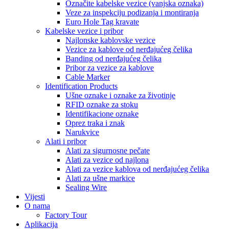
Označite kabelske vezice (vanjska oznaka)
Veze za inspekciju podizanja i montiranja
Euro Hole Tag kravate
Kabelske vezice i pribor
Najlonske kablovske vezice
Vezice za kablove od nerđajućeg čelika
Banding od nerđajućeg čelika
Pribor za vezice za kablove
Cable Marker
Identification Products
Ušne oznake i oznake za životinje
RFID oznake za stoku
Identifikacione oznake
Oprez traka i znak
Narukvice
Alati i pribor
Alati za sigurnosne pečate
Alati za vezice od najlona
Alati za vezice kablova od nerđajućeg čelika
Alati za ušne markice
Sealing Wire
Vijesti
O nama
Factory Tour
Aplikacija