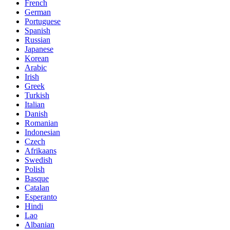
French
German
Portuguese
Spanish
Russian
Japanese
Korean
Arabic
Irish
Greek
Turkish
Italian
Danish
Romanian
Indonesian
Czech
Afrikaans
Swedish
Polish
Basque
Catalan
Esperanto
Hindi
Lao
Albanian