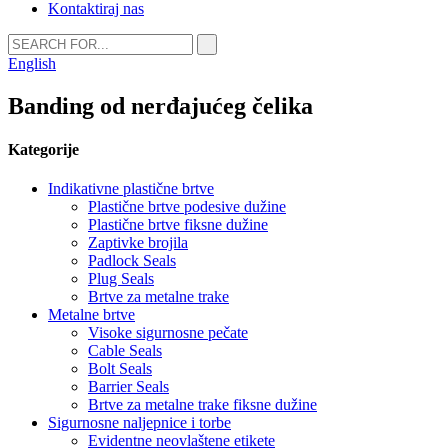
Kontaktiraj nas
English
Banding od nerđajućeg čelika
Kategorije
Indikativne plastične brtve
Plastične brtve podesive dužine
Plastične brtve fiksne dužine
Zaptivke brojila
Padlock Seals
Plug Seals
Brtve za metalne trake
Metalne brtve
Visoke sigurnosne pečate
Cable Seals
Bolt Seals
Barrier Seals
Brtve za metalne trake fiksne dužine
Sigurnosne naljepnice i torbe
Evidentne neovlaštene etikete