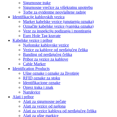
Sigurnosne trake
Sigurnosne vrećice za višekratnu upotrebu
Torbe za evidentne neovlaštene radnje
Identifikacije kablovskih vezica
Marker kabelske vezice (unutarnja oznaka)
Označite kabelske vezice (vanjska oznaka)
Veze za inspekciju podizanja i montiranja
Euro Hole Tag kravate
Kabelske vezice i pribor
Najlonske kablovske vezice
Vezice za kablove od nerđajućeg čelika
Banding od nerđajućeg čelika
Pribor za vezice za kablove
Cable Marker
Identification Products
Ušne oznake i oznake za životinje
RFID oznake za stoku
Identifikacione oznake
Oprez traka i znak
Narukvice
Alati i pribor
Alati za sigurnosne pečate
Alati za vezice od najlona
Alati za vezice kablova od nerđajućeg čelika
Alati za ušne markice