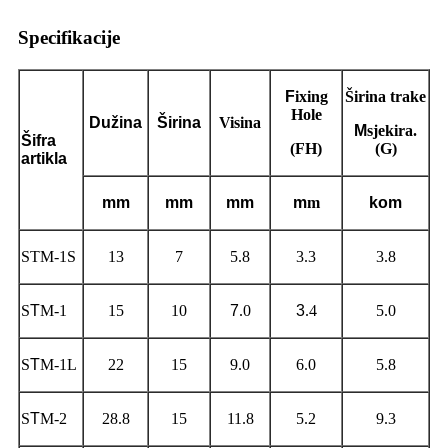
Specifikacije
F
ixing
Širina trake
Hole
Dužina
Širina
Visina
M
sjekira.
Šifra
(FH)
(G)
artikla
mm
mm
mm
m
m
kom
STM-1S
13
7
5.8
3.3
3.8
S
T
M-1
15
10
7
.0
3
.4
5.0
S
T
M-1L
22
15
9.0
6.0
5.8
S
T
M-2
28.8
15
11.8
5.2
9.3