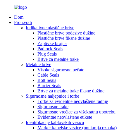
Dom
Proizvodi
Indikativne plastične brtve
Plastične brtve podesive dužine
Plastične brtve fiksne dužine
Zaptivke brojila
Padlock Seals
Plug Seals
Brtve za metalne trake
Metalne brtve
Visoke sigurnosne pečate
Cable Seals
Bolt Seals
Barrier Seals
Brtve za metalne trake fiksne dužine
Sigurnosne naljepnice i torbe
Torbe za evidentne neovlaštene radnje
Sigurnosne trake
Sigurnosne vrećice za višekratnu upotrebu
Evidentne neovlaštene etikete
Identifikacije kablovskih vezica
Marker kabelske vezice (unutarnja oznaka)