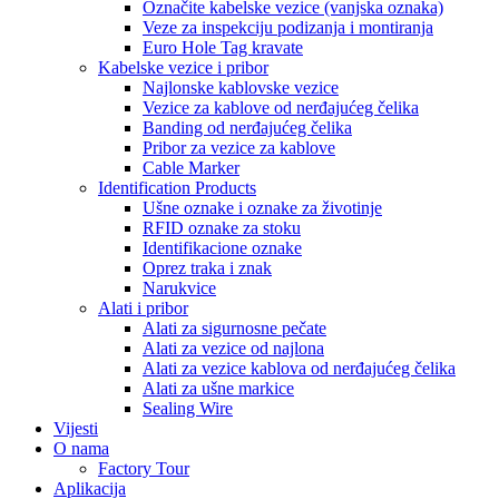
Označite kabelske vezice (vanjska oznaka)
Veze za inspekciju podizanja i montiranja
Euro Hole Tag kravate
Kabelske vezice i pribor
Najlonske kablovske vezice
Vezice za kablove od nerđajućeg čelika
Banding od nerđajućeg čelika
Pribor za vezice za kablove
Cable Marker
Identification Products
Ušne oznake i oznake za životinje
RFID oznake za stoku
Identifikacione oznake
Oprez traka i znak
Narukvice
Alati i pribor
Alati za sigurnosne pečate
Alati za vezice od najlona
Alati za vezice kablova od nerđajućeg čelika
Alati za ušne markice
Sealing Wire
Vijesti
O nama
Factory Tour
Aplikacija