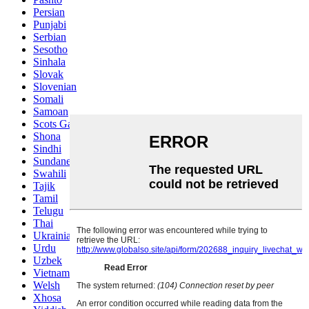
Persian
Punjabi
Serbian
Sesotho
Sinhala
Slovak
Slovenian
Somali
Samoan
Scots Gaelic
Shona
Sindhi
Sundanese
Swahili
Tajik
Tamil
Telugu
Thai
Ukrainian
Urdu
Uzbek
Vietnamese
Welsh
Xhosa