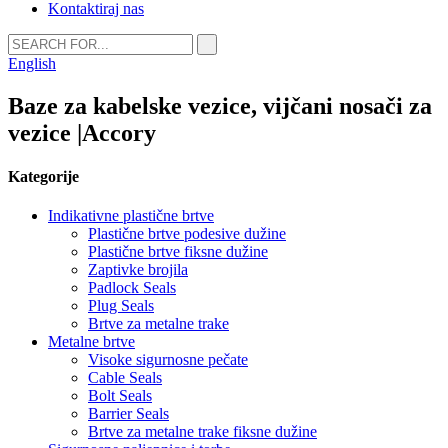
Kontaktiraj nas
English
Baze za kabelske vezice, vijčani nosači za
vezice |Accory
Kategorije
Indikativne plastične brtve
Plastične brtve podesive dužine
Plastične brtve fiksne dužine
Zaptivke brojila
Padlock Seals
Plug Seals
Brtve za metalne trake
Metalne brtve
Visoke sigurnosne pečate
Cable Seals
Bolt Seals
Barrier Seals
Brtve za metalne trake fiksne dužine