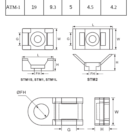
A
TM-1
1
9
9
.3
5
4
.5
4
.2