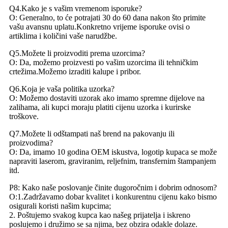
Q4.Kako je s vašim vremenom isporuke?
O: Generalno, to će potrajati 30 do 60 dana nakon što primite
vašu avansnu uplatu.Konkretno vrijeme isporuke ovisi o
artiklima i količini vaše narudžbe.
Q5.Možete li proizvoditi prema uzorcima?
O: Da, možemo proizvesti po vašim uzorcima ili tehničkim
crtežima.Možemo izraditi kalupe i pribor.
Q6.Koja je vaša politika uzorka?
O: Možemo dostaviti uzorak ako imamo spremne dijelove na
zalihama, ali kupci moraju platiti cijenu uzorka i kurirske
troškove.
Q7.Možete li odštampati naš brend na pakovanju ili
proizvodima?
O: Da, imamo 10 godina OEM iskustva, logotip kupaca se može
napraviti laserom, graviranim, reljefnim, transfernim štampanjem
itd.
P8: Kako naše poslovanje činite dugoročnim i dobrim odnosom?
O:1.Zadržavamo dobar kvalitet i konkurentnu cijenu kako bismo
osigurali koristi našim kupcima;
2. Poštujemo svakog kupca kao našeg prijatelja i iskreno
poslujemo i družimo se sa njima, bez obzira odakle dolaze.