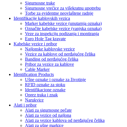
Sigurnosne trake
Sigurnosne vrećice za višekratnu upotrebu
Torbe za evidentne neovlaštene radnje
Identifikacije kablovskih vezica
Marker kabelske vezice (unutarnja oznaka)
Označite kabelske vezice (vanjska oznaka)
Veze za inspekciju podizanja i montiranja
Euro Hole Tag kravate
Kabelske vezice i pribor
Najlonske kablovske vezice
Vezice za kablove od nerđajućeg čelika
Banding od nerđajućeg čelika
Pribor za vezice za kablove
Cable Marker
Identification Products
Ušne oznake i oznake za životinje
RFID oznake za stoku
Identifikacione oznake
Oprez traka i znak
Narukvice
Alati i pribor
Alati za sigurnosne pečate
Alati za vezice od najlona
Alati za vezice kablova od nerđajućeg čelika
Alati za ušne markice