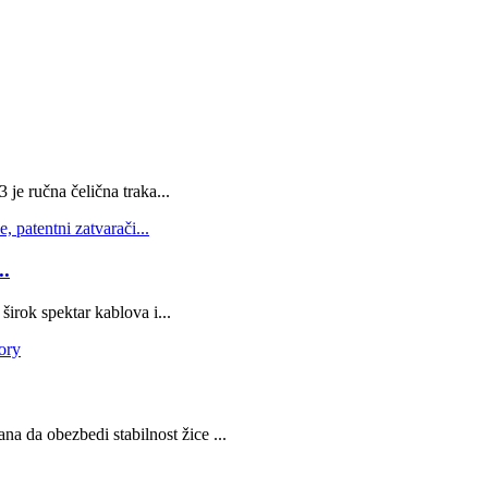
e ručna čelična traka...
..
širok spektar kablova i...
na da obezbedi stabilnost žice ...