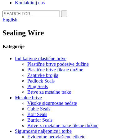
Kontaktiraj nas
English
Sealing Wire
Kategorije
Indikativne plastične brtve
Plastične brtve podesive dužine
Plastične brtve fiksne dužine
Zaptivke brojila
Padlock Seals
Plug Seals
Brtve za metalne trake
Metalne brtve
Visoke sigurnosne pečate
Cable Seals
Bolt Seals
Barrier Seals
Brtve za metalne trake fiksne dužine
Sigurnosne naljepnice i torbe
Evidentne neovlaštene etikete