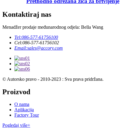
Prethodno odrezana žica za brtvljenje
Kontaktiraj nas
Menadžer prodaje međunarodnog odjela: Bella Wang
Tel:
086-577-61756100
Cel:
086-577-61756102
Email:
sales@accory.com
© Autorsko pravo - 2010-2023 : Sva prava pridržana.
Proizvod
O nama
Aplikacija
Factory Tour
Pogledaj više+