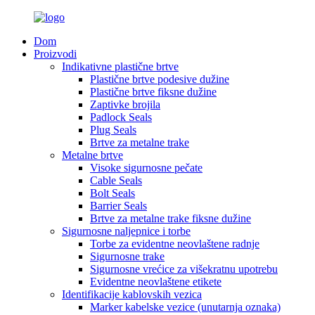
Dom
Proizvodi
Indikativne plastične brtve
Plastične brtve podesive dužine
Plastične brtve fiksne dužine
Zaptivke brojila
Padlock Seals
Plug Seals
Brtve za metalne trake
Metalne brtve
Visoke sigurnosne pečate
Cable Seals
Bolt Seals
Barrier Seals
Brtve za metalne trake fiksne dužine
Sigurnosne naljepnice i torbe
Torbe za evidentne neovlaštene radnje
Sigurnosne trake
Sigurnosne vrećice za višekratnu upotrebu
Evidentne neovlaštene etikete
Identifikacije kablovskih vezica
Marker kabelske vezice (unutarnja oznaka)