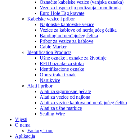
Označite kabelske vezice (vanjska oznaka)
Veze za inspekciju podizanja i montiranja
Euro Hole Tag kravate
Kabelske vezice i pribor
Najlonske kablovske vezice
Vezice za kablove od nerđajućeg čelika
Banding od nerđajućeg čelika
Pribor za vezice za kablove
Cable Marker
Identification Products
Ušne oznake i oznake za životinje
RFID oznake za stoku
Identifikacione oznake
Oprez traka i znak
Narukvice
Alati i pribor
Alati za sigurnosne pečate
Alati za vezice od najlona
Alati za vezice kablova od nerđajućeg čelika
Alati za ušne markice
Sealing Wire
Vijesti
O nama
Factory Tour
Aplikacija