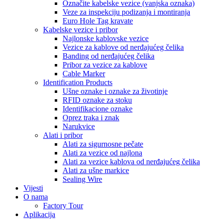
Označite kabelske vezice (vanjska oznaka)
Veze za inspekciju podizanja i montiranja
Euro Hole Tag kravate
Kabelske vezice i pribor
Najlonske kablovske vezice
Vezice za kablove od nerđajućeg čelika
Banding od nerđajućeg čelika
Pribor za vezice za kablove
Cable Marker
Identification Products
Ušne oznake i oznake za životinje
RFID oznake za stoku
Identifikacione oznake
Oprez traka i znak
Narukvice
Alati i pribor
Alati za sigurnosne pečate
Alati za vezice od najlona
Alati za vezice kablova od nerđajućeg čelika
Alati za ušne markice
Sealing Wire
Vijesti
O nama
Factory Tour
Aplikacija