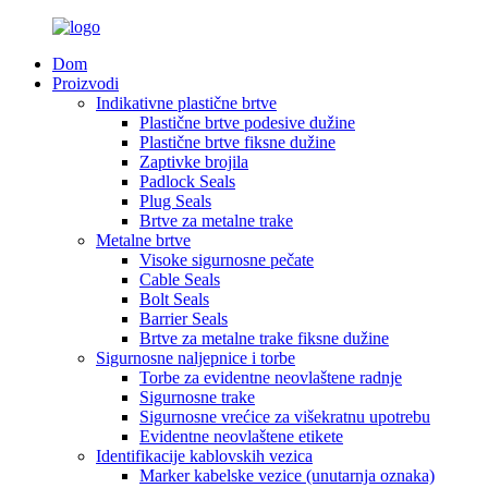
Dom
Proizvodi
Indikativne plastične brtve
Plastične brtve podesive dužine
Plastične brtve fiksne dužine
Zaptivke brojila
Padlock Seals
Plug Seals
Brtve za metalne trake
Metalne brtve
Visoke sigurnosne pečate
Cable Seals
Bolt Seals
Barrier Seals
Brtve za metalne trake fiksne dužine
Sigurnosne naljepnice i torbe
Torbe za evidentne neovlaštene radnje
Sigurnosne trake
Sigurnosne vrećice za višekratnu upotrebu
Evidentne neovlaštene etikete
Identifikacije kablovskih vezica
Marker kabelske vezice (unutarnja oznaka)