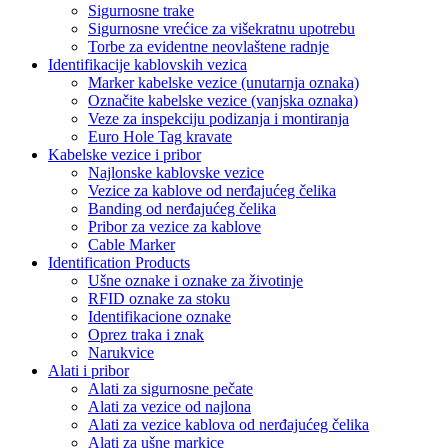
Sigurnosne trake
Sigurnosne vrećice za višekratnu upotrebu
Torbe za evidentne neovlaštene radnje
Identifikacije kablovskih vezica
Marker kabelske vezice (unutarnja oznaka)
Označite kabelske vezice (vanjska oznaka)
Veze za inspekciju podizanja i montiranja
Euro Hole Tag kravate
Kabelske vezice i pribor
Najlonske kablovske vezice
Vezice za kablove od nerđajućeg čelika
Banding od nerđajućeg čelika
Pribor za vezice za kablove
Cable Marker
Identification Products
Ušne oznake i oznake za životinje
RFID oznake za stoku
Identifikacione oznake
Oprez traka i znak
Narukvice
Alati i pribor
Alati za sigurnosne pečate
Alati za vezice od najlona
Alati za vezice kablova od nerđajućeg čelika
Alati za ušne markice