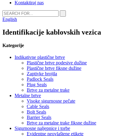
Kontaktiraj nas
English
Identifikacije kablovskih vezica
Kategorije
Indikativne plastične brtve
Plastične brtve podesive dužine
Plastične brtve fiksne dužine
Zaptivke brojila
Padlock Seals
Plug Seals
Brtve za metalne trake
Metalne brtve
Visoke sigurnosne pečate
Cable Seals
Bolt Seals
Barrier Seals
Brtve za metalne trake fiksne dužine
Sigurnosne naljepnice i torbe
Evidentne neovlaštene etikete