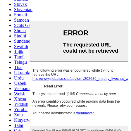
Slovak
Slovenian
Somali
Samoan
Scots Gaelic
Shona
Sindhi
Sundanese
Swahili
Tajik
Tamil
Telugu
Thai
Ukrainian
Urdu
Uzbek
Vietnamese
Welsh
Xhosa
Yiddish
Yoruba
Zulu
Kinyarwanda
Tatar
Oriya