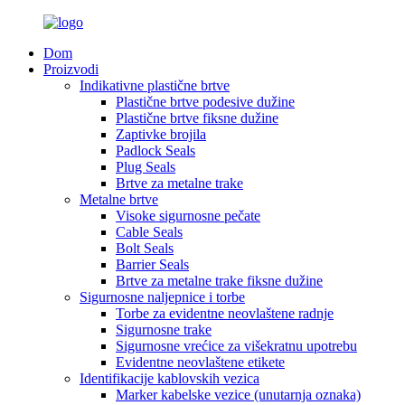
Dom
Proizvodi
Indikativne plastične brtve
Plastične brtve podesive dužine
Plastične brtve fiksne dužine
Zaptivke brojila
Padlock Seals
Plug Seals
Brtve za metalne trake
Metalne brtve
Visoke sigurnosne pečate
Cable Seals
Bolt Seals
Barrier Seals
Brtve za metalne trake fiksne dužine
Sigurnosne naljepnice i torbe
Torbe za evidentne neovlaštene radnje
Sigurnosne trake
Sigurnosne vrećice za višekratnu upotrebu
Evidentne neovlaštene etikete
Identifikacije kablovskih vezica
Marker kabelske vezice (unutarnja oznaka)