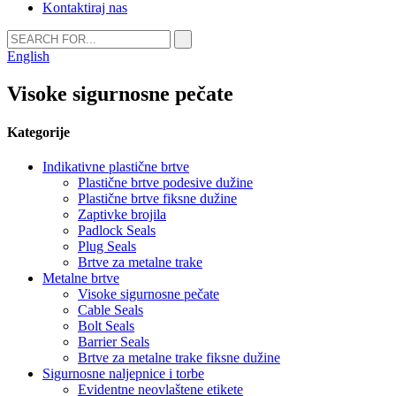
Kontaktiraj nas
English
Visoke sigurnosne pečate
Kategorije
Indikativne plastične brtve
Plastične brtve podesive dužine
Plastične brtve fiksne dužine
Zaptivke brojila
Padlock Seals
Plug Seals
Brtve za metalne trake
Metalne brtve
Visoke sigurnosne pečate
Cable Seals
Bolt Seals
Barrier Seals
Brtve za metalne trake fiksne dužine
Sigurnosne naljepnice i torbe
Evidentne neovlaštene etikete