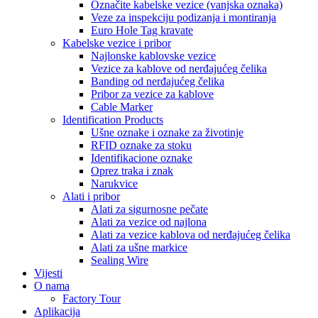
Označite kabelske vezice (vanjska oznaka)
Veze za inspekciju podizanja i montiranja
Euro Hole Tag kravate
Kabelske vezice i pribor
Najlonske kablovske vezice
Vezice za kablove od nerđajućeg čelika
Banding od nerđajućeg čelika
Pribor za vezice za kablove
Cable Marker
Identification Products
Ušne oznake i oznake za životinje
RFID oznake za stoku
Identifikacione oznake
Oprez traka i znak
Narukvice
Alati i pribor
Alati za sigurnosne pečate
Alati za vezice od najlona
Alati za vezice kablova od nerđajućeg čelika
Alati za ušne markice
Sealing Wire
Vijesti
O nama
Factory Tour
Aplikacija