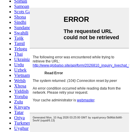
Somali
Samoan
Scots Gaelic
Shona
Sindhi
Sundanese
Swahili
Tajik
Tamil
Telugu
Thai
Ukrainian
Urdu
Uzbek
Vietnamese
Welsh
Xhosa
Yiddish
Yoruba
Zulu
Kinyarwanda
Tatar
Oriya
Turkmen
Uyghur