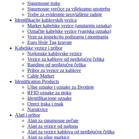
Sigurnosne trake
Sigurnosne vrećice za višekratnu upotrebu
Torbe za evidentne neovlaštene radnje
Identifikacije kablovskih vezica
Marker kabelske vezice (unutarnja oznaka)
Označite kabelske vezice (vanjska oznaka)
Veze za inspekciju podizanja i montiranja
Euro Hole Tag kravate
Kabelske vezice i pribor
Najlonske kablovske vezice
Vezice za kablove od nerđajućeg čelika
Banding od nerđajućeg čelika
Pribor za vezice za kablove
Cable Marker
Identification Products
Ušne oznake i oznake za životinje
RFID oznake za stoku
Identifikacione oznake
Oprez traka i znak
Narukvice
Alati i pribor
Alati za sigurnosne pečate
Alati za vezice od najlona
Alati za vezice kablova od nerđajućeg čelika
Alati za ušne markice