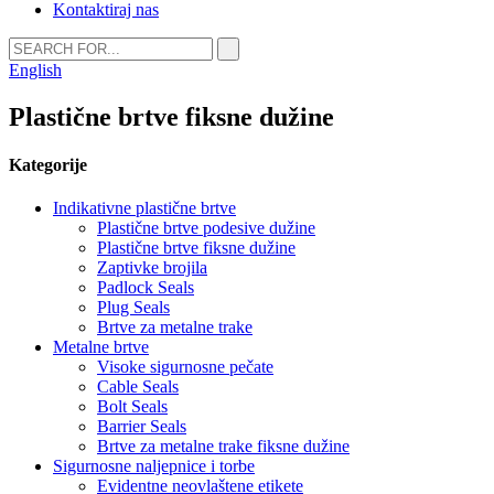
Kontaktiraj nas
English
Plastične brtve fiksne dužine
Kategorije
Indikativne plastične brtve
Plastične brtve podesive dužine
Plastične brtve fiksne dužine
Zaptivke brojila
Padlock Seals
Plug Seals
Brtve za metalne trake
Metalne brtve
Visoke sigurnosne pečate
Cable Seals
Bolt Seals
Barrier Seals
Brtve za metalne trake fiksne dužine
Sigurnosne naljepnice i torbe
Evidentne neovlaštene etikete