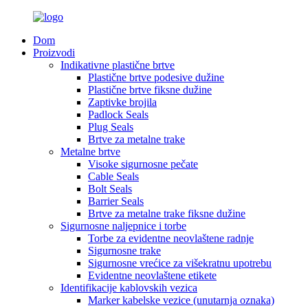
Dom
Proizvodi
Indikativne plastične brtve
Plastične brtve podesive dužine
Plastične brtve fiksne dužine
Zaptivke brojila
Padlock Seals
Plug Seals
Brtve za metalne trake
Metalne brtve
Visoke sigurnosne pečate
Cable Seals
Bolt Seals
Barrier Seals
Brtve za metalne trake fiksne dužine
Sigurnosne naljepnice i torbe
Torbe za evidentne neovlaštene radnje
Sigurnosne trake
Sigurnosne vrećice za višekratnu upotrebu
Evidentne neovlaštene etikete
Identifikacije kablovskih vezica
Marker kabelske vezice (unutarnja oznaka)