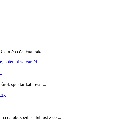
e ručna čelična traka...
..
širok spektar kablova i...
na da obezbedi stabilnost žice ...