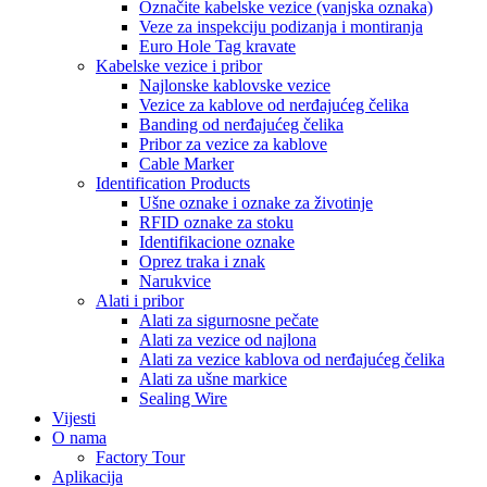
Označite kabelske vezice (vanjska oznaka)
Veze za inspekciju podizanja i montiranja
Euro Hole Tag kravate
Kabelske vezice i pribor
Najlonske kablovske vezice
Vezice za kablove od nerđajućeg čelika
Banding od nerđajućeg čelika
Pribor za vezice za kablove
Cable Marker
Identification Products
Ušne oznake i oznake za životinje
RFID oznake za stoku
Identifikacione oznake
Oprez traka i znak
Narukvice
Alati i pribor
Alati za sigurnosne pečate
Alati za vezice od najlona
Alati za vezice kablova od nerđajućeg čelika
Alati za ušne markice
Sealing Wire
Vijesti
O nama
Factory Tour
Aplikacija