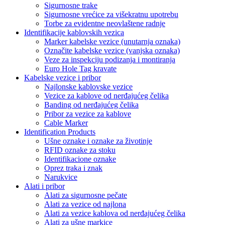
Sigurnosne trake
Sigurnosne vrećice za višekratnu upotrebu
Torbe za evidentne neovlaštene radnje
Identifikacije kablovskih vezica
Marker kabelske vezice (unutarnja oznaka)
Označite kabelske vezice (vanjska oznaka)
Veze za inspekciju podizanja i montiranja
Euro Hole Tag kravate
Kabelske vezice i pribor
Najlonske kablovske vezice
Vezice za kablove od nerđajućeg čelika
Banding od nerđajućeg čelika
Pribor za vezice za kablove
Cable Marker
Identification Products
Ušne oznake i oznake za životinje
RFID oznake za stoku
Identifikacione oznake
Oprez traka i znak
Narukvice
Alati i pribor
Alati za sigurnosne pečate
Alati za vezice od najlona
Alati za vezice kablova od nerđajućeg čelika
Alati za ušne markice