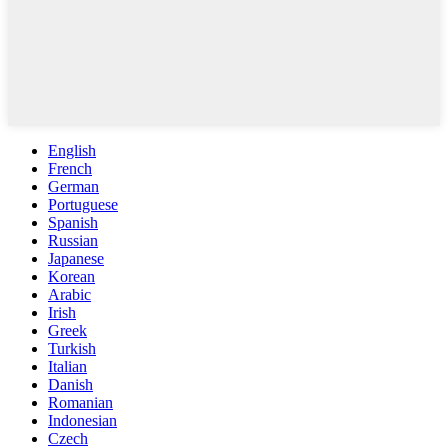
English
French
German
Portuguese
Spanish
Russian
Japanese
Korean
Arabic
Irish
Greek
Turkish
Italian
Danish
Romanian
Indonesian
Czech