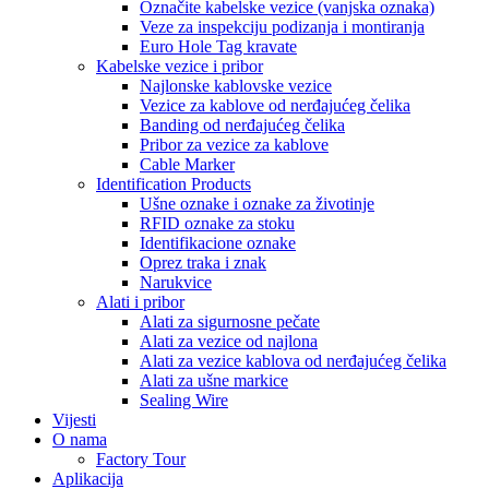
Označite kabelske vezice (vanjska oznaka)
Veze za inspekciju podizanja i montiranja
Euro Hole Tag kravate
Kabelske vezice i pribor
Najlonske kablovske vezice
Vezice za kablove od nerđajućeg čelika
Banding od nerđajućeg čelika
Pribor za vezice za kablove
Cable Marker
Identification Products
Ušne oznake i oznake za životinje
RFID oznake za stoku
Identifikacione oznake
Oprez traka i znak
Narukvice
Alati i pribor
Alati za sigurnosne pečate
Alati za vezice od najlona
Alati za vezice kablova od nerđajućeg čelika
Alati za ušne markice
Sealing Wire
Vijesti
O nama
Factory Tour
Aplikacija