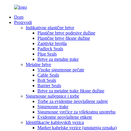
Dom
Proizvodi
Indikativne plastične brtve
Plastične brtve podesive dužine
Plastične brtve fiksne dužine
Zaptivke brojila
Padlock Seals
Plug Seals
Brtve za metalne trake
Metalne brtve
Visoke sigurnosne pečate
Cable Seals
Bolt Seals
Barrier Seals
Brtve za metalne trake fiksne dužine
Sigurnosne naljepnice i torbe
Torbe za evidentne neovlaštene radnje
Sigurnosne trake
Sigurnosne vrećice za višekratnu upotrebu
Evidentne neovlaštene etikete
Identifikacije kablovskih vezica
Marker kabelske vezice (unutarnja oznaka)