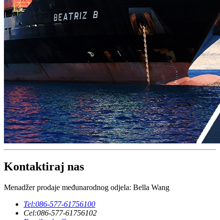
Kontaktiraj nas
Menadžer prodaje međunarodnog odjela: Bella Wang
Tel:
086-577-61756100
Cel:
086-577-61756102