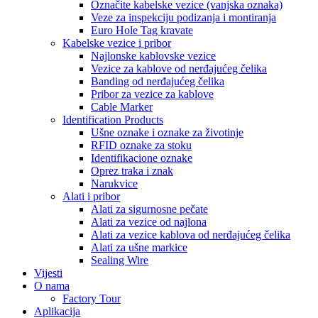
Označite kabelske vezice (vanjska oznaka)
Veze za inspekciju podizanja i montiranja
Euro Hole Tag kravate
Kabelske vezice i pribor
Najlonske kablovske vezice
Vezice za kablove od nerđajućeg čelika
Banding od nerđajućeg čelika
Pribor za vezice za kablove
Cable Marker
Identification Products
Ušne oznake i oznake za životinje
RFID oznake za stoku
Identifikacione oznake
Oprez traka i znak
Narukvice
Alati i pribor
Alati za sigurnosne pečate
Alati za vezice od najlona
Alati za vezice kablova od nerđajućeg čelika
Alati za ušne markice
Sealing Wire
Vijesti
O nama
Factory Tour
Aplikacija