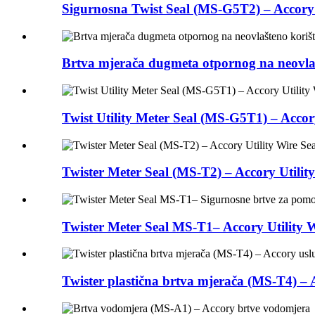
Sigurnosna Twist Seal (MS-G5T2) – Accory Ut
Brtva mjerača dugmeta otpornog na neovlaš
Twist Utility Meter Seal (MS-G5T1) – Accory
Twister Meter Seal (MS-T2) – Accory Utility
Twister Meter Seal MS-T1– Accory Utility W
Twister plastična brtva mjerača (MS-T4) – A