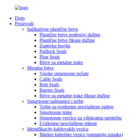
Dom
Proizvodi
Indikativne plastične brtve
Plastične brtve podesive dužine
Plastične brtve fiksne dužine
Zaptivke brojila
Padlock Seals
Plug Seals
Brtve za metalne trake
Metalne brtve
Visoke sigurnosne pečate
Cable Seals
Bolt Seals
Barrier Seals
Brtve za metalne trake fiksne dužine
Sigurnosne naljepnice i torbe
Torbe za evidentne neovlaštene radnje
Sigurnosne trake
Sigurnosne vrećice za višekratnu upotrebu
Evidentne neovlaštene etikete
Identifikacije kablovskih vezica
Marker kabelske vezice (unutarnja oznaka)