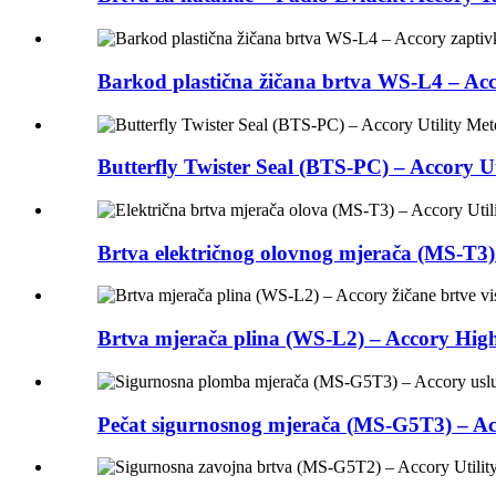
Barkod plastična žičana brtva WS-L4 – Acco
Butterfly Twister Seal (BTS-PC) – Accory Uti
Brtva električnog olovnog mjerača (MS-T3) 
Brtva mjerača plina (WS-L2) – Accory High
Pečat sigurnosnog mjerača (MS-G5T3) – Acco