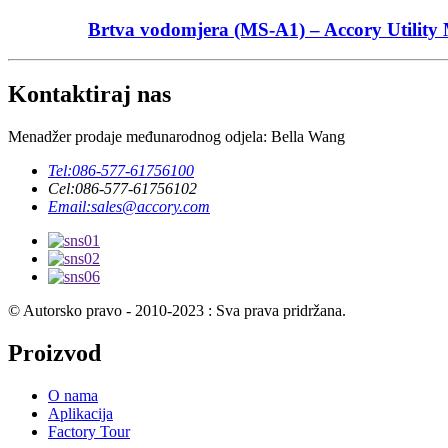
Brtva vodomjera (MS-A1) – Accory Utility M
Kontaktiraj nas
Menadžer prodaje međunarodnog odjela: Bella Wang
Tel:
086-577-61756100
Cel:
086-577-61756102
Email:
sales@accory.com
© Autorsko pravo - 2010-2023 : Sva prava pridržana.
Proizvod
O nama
Aplikacija
Factory Tour