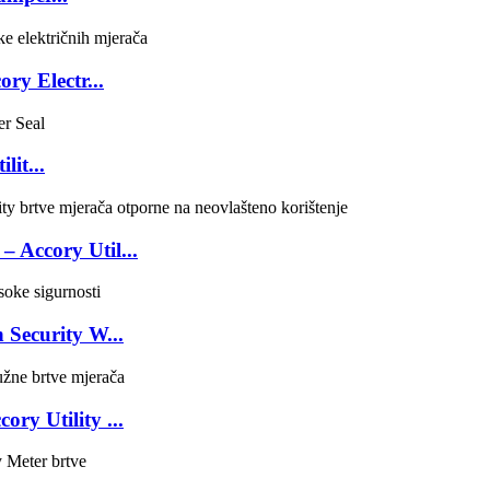
ry Electr...
lit...
– Accory Util...
 Security W...
ry Utility ...