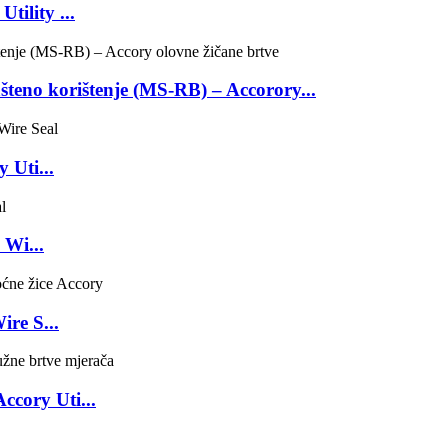
ility ...
teno korištenje (MS-RB) – Accorory...
 Uti...
 Wi...
ire S...
ccory Uti...